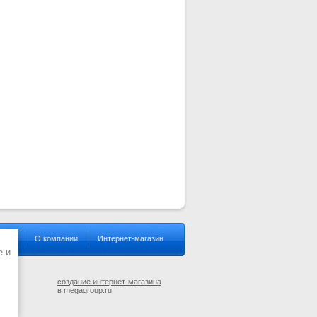
акты
О компании
Интернет-магазин
e и
создание интернет-магазина
в megagroup.ru