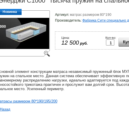
Энерджи С1000" Тысяча пружин на спально
Новинка
Артикул:
матрас размером 80*190
Производитель:
Фабрика Сити специально д
Цена:
Кол-во:
12 500
руб.
сновной элемент конструкции матраса независимый пружинный блок М
ружин на спальное место. Данная система обеспечивает эффективную п
авномерному распределению нагрузки, идеально адаптируется под кажды
зносостойкого трикотажа практичен и прослужит вам долгий срок. Высота 
пальное место. Усиленный периметр.
атрасы размером 80*190/195/200
 Назад