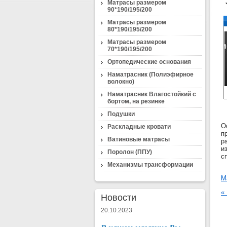
"
Матрасы размером
90*190/195/200
Матрасы размером
80*190/195/200
Матрасы размером
70*190/195/200
Ортопедические основания
Наматрасник (Полиэфирное
волокно)
Наматрасник Влагостойкий с
бортом, на резинке
Подушки
О
Раскладные кровати
п
Ватиновые матрасы
р
и
Поролон (ППУ)
с
Механизмы трансформации
М
«
Новости
20.10.2023